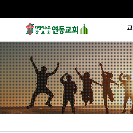
교
제
섬
교
처음