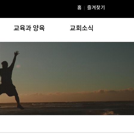
홈
즐겨찾기
|
교육과 양육
교회소식
교육과 양육
교회소식
)
주일학교
공지사항
청년부
YD 미디어
YBS(연동성경공부)
온라인행정
Agapia Tres Dias
주보자료실
EPS재정교실
연동갤러리(교회행사)
장학위원회
e연못골
연동상담코칭센터
교우동정
부설기관