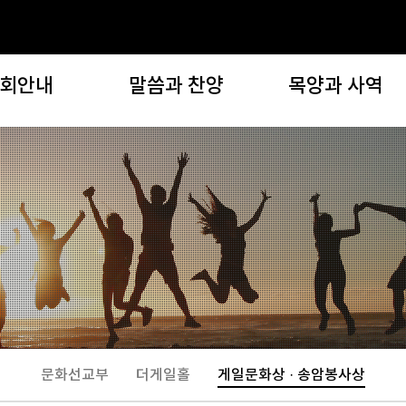
회안내
말씀과 찬양
목양과 사역
교회안내
말씀과 찬양
목양과 사역
인사말
설교영상
지역 및 구역(목양위원회
교회비전
설교노트
자치기관
목회지침
찬양대/찬양단 찬양
선교사역
교회역사
특별영상
복지사역
임스 게일
새벽 아직도 밝기 전에
문화사역
기는이들
회오시는길
문화선교부
더게일홀
게일문화상 · 송암봉사상
오시는분들