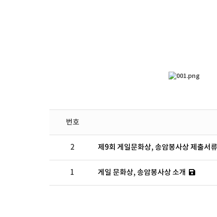
번호
2
제9회 게일문화상, 송암봉사상 제출서류
1
게일 문화상, 송암봉사상 소개