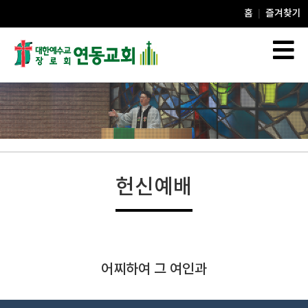
홈
즐겨찾기
|
헌신예배
어찌하여 그 여인과