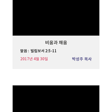
비움과 채움
말씀 :
빌립보서 2:5-11
2017년 4월 30일
박성주 목사