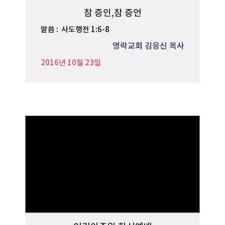
참 증인,참 증언
말씀 :
사도행전 1:6-8
영락교회 김응신 목사
2016년 10월 23일