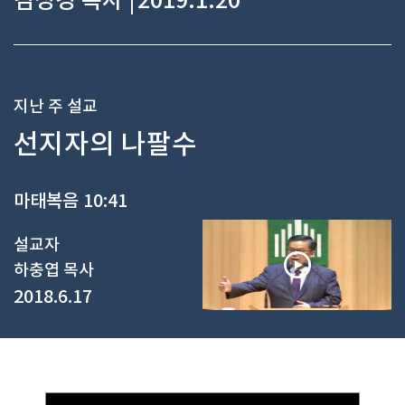
김성경 목사 |
2019.1.20
지난 주 설교
선지자의 나팔수
마태복음 10:41
설교자
하충엽 목사
2018.6.17