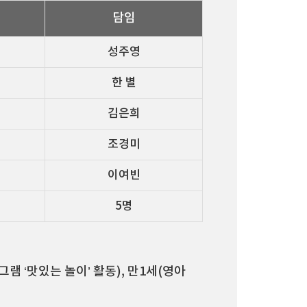
담임
성주영
한 별
김은희
조경미
이여빈
5명
그램 ‘맛있는 놀이’ 활동), 만1세(영아