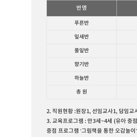
반명
푸른반
잎새반
풀잎반
향기반
하늘반
총 원
2. 직원현황 :원장1, 선임교사1, 담임
3. 교육프로그램 : 만3세~4세 (유아 중
중점 프로그램 ‘그림책을 통한 오감놀이’ 