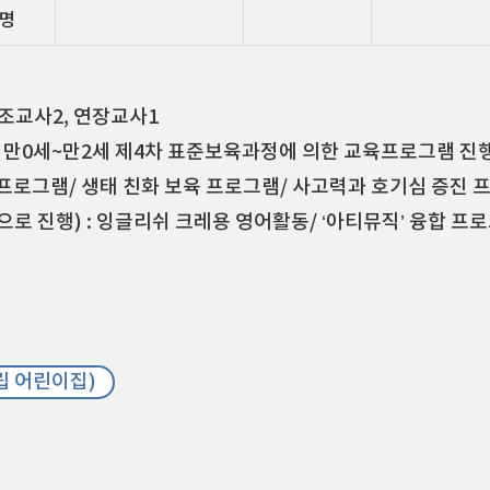
4명
 보조교사2, 연장교사1
정/ 만0세~만2세 제4차 표준보육과정에 의한 교육프로그램 진
튼튼 프로그램/ 생태 친화 보육 프로그램/ 사고력과 호기심 증
로 진행) : 잉글리쉬 크레용 영어활동/ ‘아티뮤직’ 융합 프로
 어린이집)