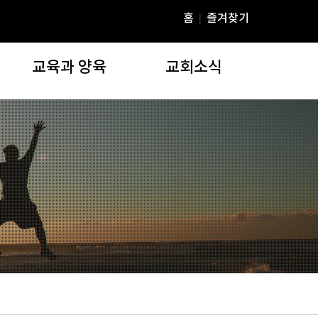
홈
즐겨찾기
|
교육과 양육
교회소식
교육과 양육
교회소식
)
주일학교
공지사항
청년부
YD 미디어
YBS(연동성경공부)
온라인행정
Agapia Tres Dias
주보자료실
EPS재정교실
연동갤러리(교회행사)
장학위원회
e연못골
연동상담코칭센터
교우동정
부설기관