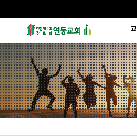
교
제
섬
교
처음