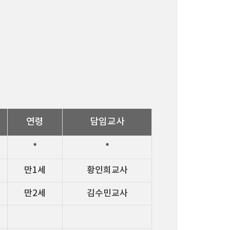
연령
담임교사
*
*
만1세
황인희교사
만2세
김수민교사