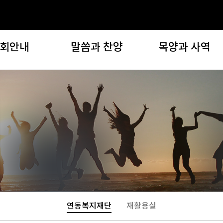
회안내
말씀과 찬양
목양과 사역
교회안내
말씀과 찬양
목양과 사역
인사말
설교영상
지역 및 구역(목양위원회
교회비전
설교노트
자치기관
목회지침
찬양대/찬양단 찬양
선교사역
교회역사
특별영상
복지사역
임스 게일
새벽 아직도 밝기 전에
문화사역
기는이들
회오시는길
연동복지재단
재활용실
오시는분들