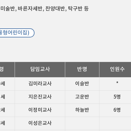
 미술반, 바른자세반, 찬양대반, 탁구반 등
울형어린이집)
령
담임교사
반명
인원수
0세
김미라교사
이슬반
*
1세
지은진교사
고운반
5명
2세
이정미교사
하늘반
6명
3세
이성은교사