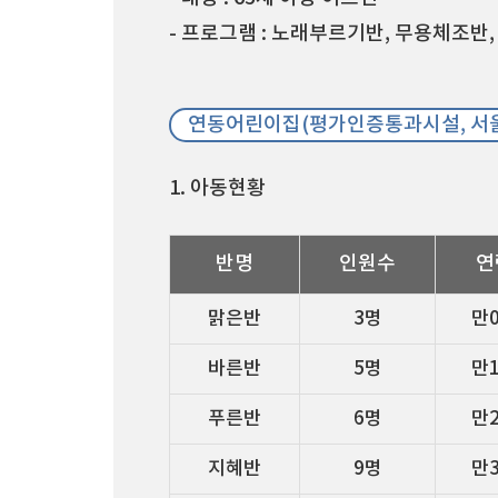
- 프로그램 : 노래부르기반, 무용체조반,
연동어린이집(평가인증통과시설, 서
1. 아동현황
반명
인원수
연
맑은반
3명
만
바른반
5명
만
푸른반
6명
만
지혜반
9명
만