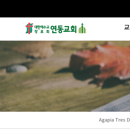
교
제
섬
교
Agapia Tres D
처음