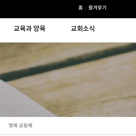
홈
즐겨찾기
|
교육과 양육
교회소식
교육과 양육
교회소식
)
주일학교
공지사항
청년부
YD 미디어
YBS(연동성경공부)
온라인행정
Agapia Tres Dias
주보자료실
EPS재정교실
연동갤러리(교회행사)
장학위원회
e연못골
연동상담코칭센터
교우동정
형제 공동체
부설기관