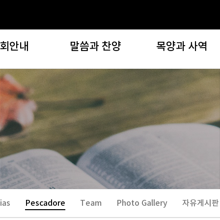
회안내
말씀과 찬양
목양과 사역
교회안내
말씀과 찬양
목양과 사역
인사말
설교영상
지역 및 구역(목양위원회
교회비전
설교노트
자치기관
목회지침
찬양대/찬양단 찬양
선교사역
교회역사
특별영상
복지사역
임스 게일
새벽 아직도 밝기 전에
문화사역
기는이들
회오시는길
ias
Pescadore
Team
Photo Gallery
자유게시판
오시는분들