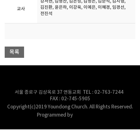
강서현, 김병찬, 김은성, 김정은, 김준식, 김지형,
김진환, 윤은하, 이강욱, 이예은, 이혜경, 임경선,
교사
전진석
목록
대한예수교장로회 연동교회
서울 종로구 김상옥로 37 연동교회 TEL : 02-763-7244
FAX : 02-745-5905
Copyright(c)2019 Youndong Church. All Rights Reserved.
Programmed by
(주)스데반정보