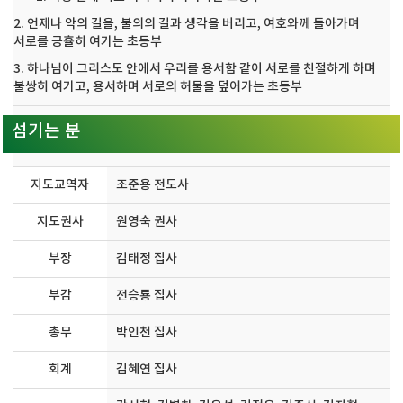
2. 언제나 악의 길을, 불의의 길과 생각을 버리고, 여호와께 돌아가며
서로를 긍휼히 여기는 초등부
3. 하나님이 그리스도 안에서 우리를 용서함 같이 서로를 친절하게 하며
불쌍히 여기고, 용서하며 서로의 허물을 덮어가는 초등부
섬기는 분
지도교역자
조준용 전도사
지도권사
원영숙 권사
부장
김태정 집사
부감
전승룡 집사
총무
박인천 집사
회계
김혜연 집사