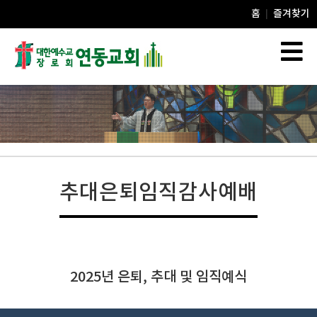
홈
즐겨찾기
|
추대은퇴임직감사예배
2025년 은퇴, 추대 및 임직예식