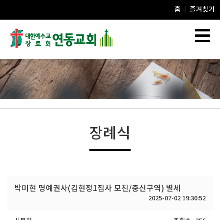
홈
즐겨찾기
|
장례식
박미현 명예권사(김현정1집사 모친/충신구역) 별세
2025-07-02 19:30:52