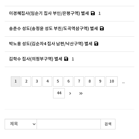
이경혜집사(임순기 집사 부인/은평구역) 별세
1
송춘수 성도(송정윤 성도 부친/도곡역삼구역) 별세
박노용 성도(김순자4 집사 남편/낙산구역) 별세
김학수 집사(의정부구역) 별세
1
1
2
3
4
5
6
7
8
9
10
...
44
검색