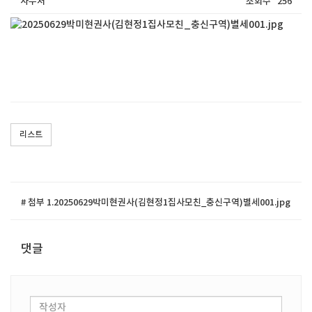
사무처
조회수
256
리스트
# 첨부 1.20250629박미현권사(김현정1집사모친_충신구역)별세001.jpg
댓글