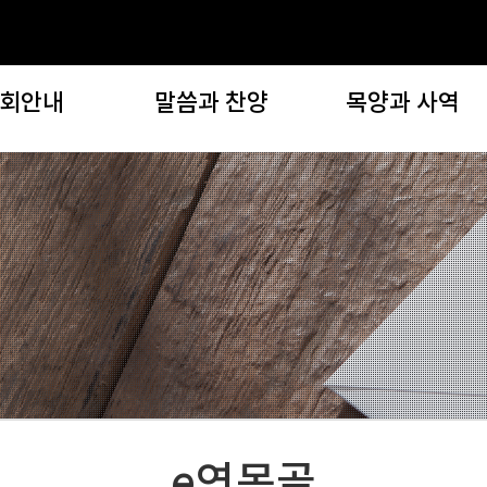
회안내
말씀과 찬양
목양과 사역
교회안내
말씀과 찬양
목양과 사역
인사말
설교영상
지역 및 구역(목양위원회
교회비전
설교노트
자치기관
목회지침
찬양대/찬양단 찬양
선교사역
교회역사
특별영상
복지사역
임스 게일
새벽 아직도 밝기 전에
문화사역
기는이들
회오시는길
오시는분들
e연못골