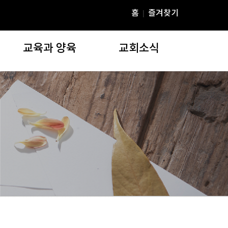
홈
즐겨찾기
|
교육과 양육
교회소식
교육과 양육
교회소식
)
주일학교
공지사항
청년부
YD 미디어
YBS(연동성경공부)
온라인행정
Agapia Tres Dias
주보자료실
EPS재정교실
연동갤러리(교회행사)
장학위원회
e연못골
연동상담코칭센터
교우동정
부설기관