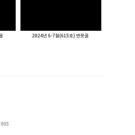
못골
2024년 6-7월(615호) 연못골
5905