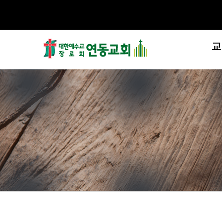
교
제
섬
교
처음