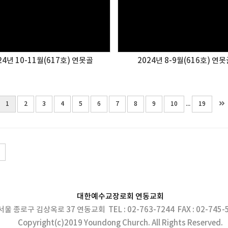
24년 10-11월(617호) 연못골
2024년 8-9월(616호) 연
...
1
2
3
4
5
6
7
8
9
10
19
대한예수교장로회 연동교회
서울 종로구 김상옥로 37 연동교회 TEL : 02-763-7244
FAX : 02-745-
Copyright(c)2019 Youndong Church. All Rights Reserved.