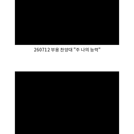
260712 부용 찬양대 "주 나의 능력"