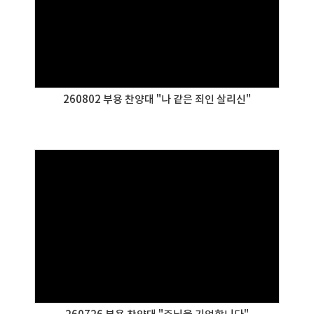
260802 부용 찬양대 "나 같은 죄인 살리신"