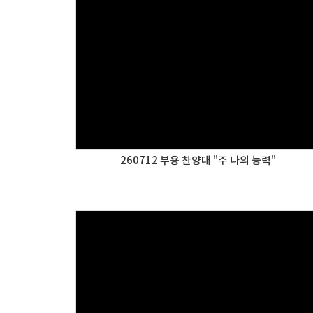
260712 부용 찬양대 "주 나의 능력"