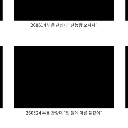
260614 부용 찬양대 "전능왕 오셔서"
260524 부용 찬양대 "빈 들에 마른 풀같이"