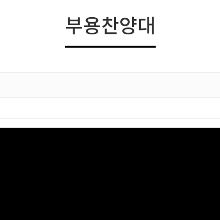
예배안내
부용찬양대