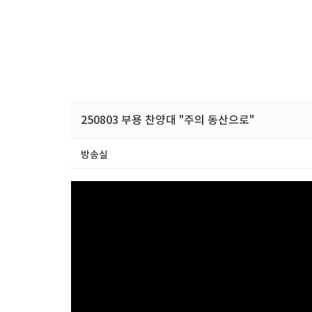
250803 부용 찬양대 "주의 동산으로"
방송실