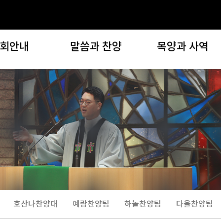
회안내
말씀과 찬양
목양과 사역
교회안내
말씀과 찬양
목양과 사역
인사말
설교영상
지역 및 구역(목양위원회
교회비전
설교노트
자치기관
목회지침
찬양대/찬양단 찬양
선교사역
교회역사
특별영상
복지사역
임스 게일
새벽 아직도 밝기 전에
문화사역
기는이들
회오시는길
호산나찬양대
예람찬양팀
하놀찬양팀
다올찬양팀
오시는분들