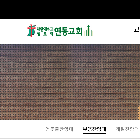
교
제
섬
교
연못골찬양대
부용찬양대
게일찬양대
처음