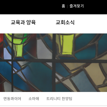
홈
즐겨찾기
|
교육과 양육
교회소식
교육과 양육
교회소식
)
주일학교
공지사항
청년부
YD 미디어
YBS(연동성경공부)
온라인행정
Agapia Tres Dias
주보자료실
EPS재정교실
연동갤러리(교회행사)
장학위원회
e연못골
연동상담코칭센터
교우동정
연동콰이어
소마애
트리니티 찬양팀
부설기관