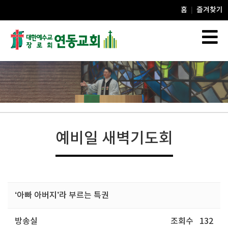
홈
즐겨찾기
|
예비일 새벽기도회
‘아빠 아버지’라 부르는 특권
방송실
조회수
132