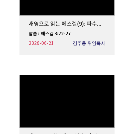
새영으로 읽는 에스겔(9): 파수꾼의 침묵
말씀 :
에스겔 3:22-27
2026-06-21
김주용 위임목사