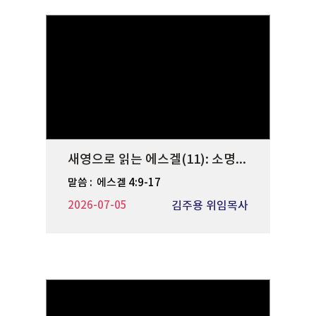
새영으로 읽는 에스겔(11): 소명의 불이행
말씀 :
에스겔 4:9-17
2026-07-05
김주용 위임목사