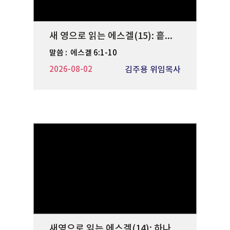
새 영으로 읽는 에스겔(15): 흩으심과 모으심
말씀 :
에스겔 6:1-10
2026-08-02
김주용 위임목사
새영으로 읽는 에스겔(14): 하나님의 분노