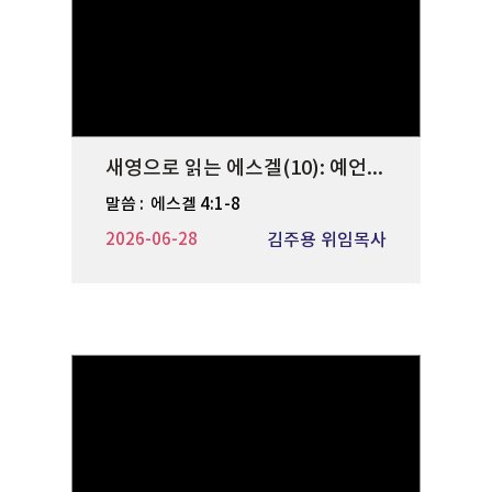
새영으로 읽는 에스겔(10): 예언적 몸짓
말씀 :
에스겔 4:1-8
2026-06-28
김주용 위임목사