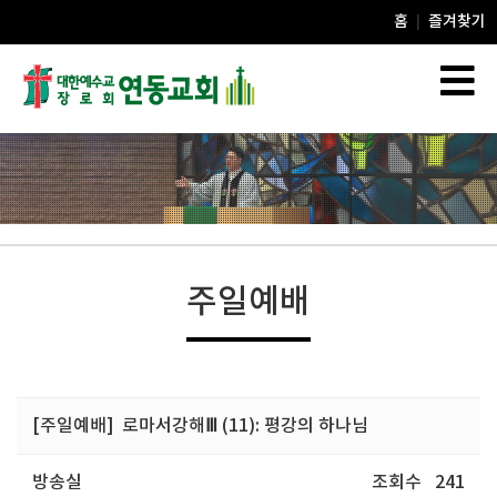
홈
즐겨찾기
|
주일예배
[주일예배]
로마서강해Ⅲ (11): 평강의 하나님
방송실
조회수
241